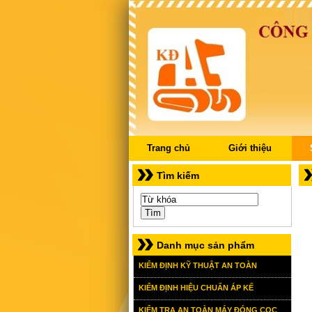
Trang chủ
Giới thiệu
Tìm kiếm
Danh mục sản phẩm
KIỂM ĐỊNH KỸ THUẬT AN TOÀN
KIỂM ĐỊNH HIỆU CHUẨN ÁP KẾ
KIỂM TRA AN TOÀN MÁY ĐÓNG CỌC