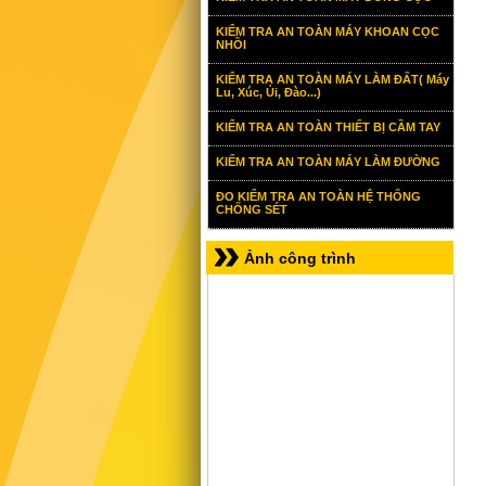
KIỂM TRA AN TOÀN MÁY KHOAN CỌC
NHỒI
KIỂM TRA AN TOÀN MÁY LÀM ĐẤT( Máy
Lu, Xúc, Ủi, Đào...)
KIỂM TRA AN TOÀN THIẾT BỊ CẦM TAY
KIỂM TRA AN TOÀN MÁY LÀM ĐƯỜNG
ĐO KIỂM TRA AN TOÀN HỆ THỐNG
CHỐNG SÉT
Ảnh công trình