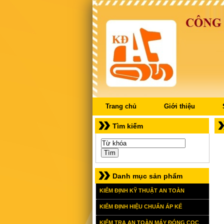
Trang chủ
Giới thiệu
Tìm kiếm
Danh mục sản phẩm
KIỂM ĐỊNH KỸ THUẬT AN TOÀN
KIỂM ĐỊNH HIỆU CHUẨN ÁP KẾ
KIỂM TRA AN TOÀN MÁY ĐÓNG CỌC