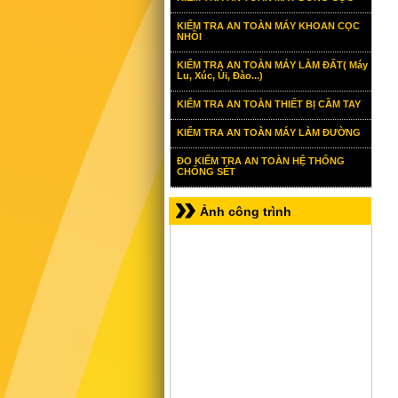
KIỂM TRA AN TOÀN MÁY KHOAN CỌC
NHỒI
KIỂM TRA AN TOÀN MÁY LÀM ĐẤT( Máy
Lu, Xúc, Ủi, Đào...)
KIỂM TRA AN TOÀN THIẾT BỊ CẦM TAY
KIỂM TRA AN TOÀN MÁY LÀM ĐƯỜNG
ĐO KIỂM TRA AN TOÀN HỆ THỐNG
CHỐNG SÉT
Ảnh công trình